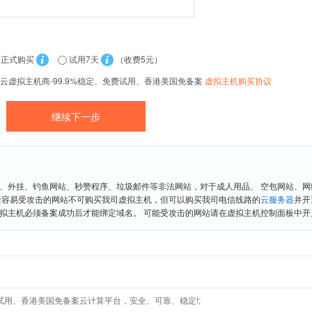
正式购买
试用7天
（收费5元）
云虚拟主机商-99.9%稳定、免费试用、香港美国免备案
虚拟主机购买协议
、外挂、钓鱼网站、秒赞程序、垃圾邮件等非法网站，对于成人用品、 空包网站、
险容易受攻击的网站不可购买我司虚拟主机，但可以购买我司电信线路的
云服务器
并开
拟主机必须备案成功后才能绑定域名。 可能受攻击的网站请在虚拟主机控制面板中开启“
免费试用、香港美国免备案云计算平台，安全、可靠、稳定!;