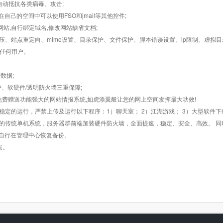
墙,自动抵抗各类病毒、攻击;
在自己的空间中可以使用FSO和jmail等其他控件;
止网站,自行绑定域名,修改网站缺省文档;
AR解压、站点重定向、mime设置、目录保护、文件保护、脚本错误设置、ip限制、虚拟
对任何用户。
数据;
护、软硬件/透明防火墙三重保障;
购，免费赠送功能强大的网站情报系统,如虎添翼般让您的网上空间发挥最大功效!
常稳定的运行，严禁上传及运行以下程序：1）聊天室； 2）江湖游戏； 3）大型软件下
般的传统单机系统，服务器群前端加装硬件防火墙，全面提速，稳定、安全、高效。 同时
以自行在管理中心恢复备份。
案。