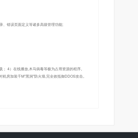
目录、错误页面定义等诸多高级管理功能;
载； 4）在线播放,木马病毒等极为占用资源的程序。
机房加装千M"黑洞"防火墙,完全效抵御DDOS攻击。