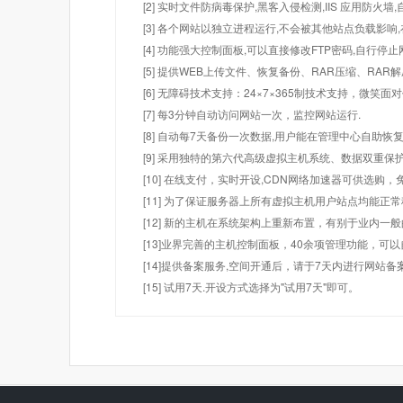
[2] 实时文件防病毒保护,黑客入侵检测,IIS 应用防火
[3] 各个网站以独立进程运行,不会被其他站点负载影响,
[4] 功能强大控制面板,可以直接修改FTP密码,自行停
[5] 提供WEB上传文件、恢复备份、RAR压缩、R
[6] 无障碍技术支持：24×7×365制技术支持，微笑面
[7] 每3分钟自动访问网站一次，监控网站运行.
[8] 自动每7天备份一次数据,用户能在管理中心自助恢复
[9] 采用独特的第六代高级虚拟主机系统、数据双重保
[10] 在线支付，实时开设,CDN网络加速器可供选
[11] 为了保证服务器上所有虚拟主机用户站点均能正
[12] 新的主机在系统架构上重新布置，有别于业内一
[13]业界完善的主机控制面板，40余项管理功能，可
[14]提供备案服务,空间开通后，请于7天内进行网站备
[15] 试用7天.开设方式选择为"试用7天"即可。